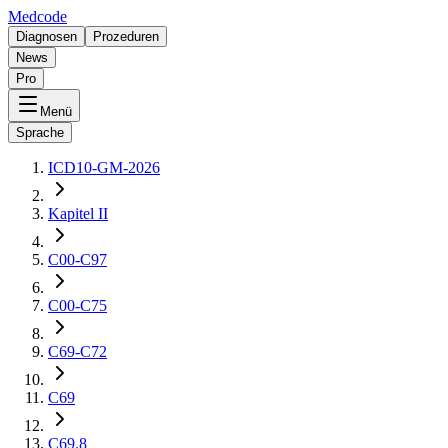
Medcode
Diagnosen
Prozeduren
News
Pro
Menü
Sprache
ICD10-GM-2026
Kapitel II
C00-C97
C00-C75
C69-C72
C69
C69.8