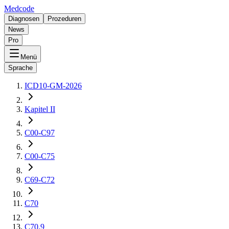
Medcode
Diagnosen
Prozeduren
News
Pro
Menü
Sprache
ICD10-GM-2026
Kapitel II
C00-C97
C00-C75
C69-C72
C70
C70.9