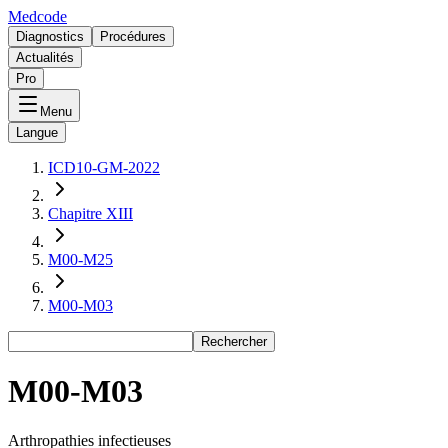
Medcode
Diagnostics
Procédures
Actualités
Pro
Menu
Langue
ICD10-GM-2022
Chapitre XIII
M00-M25
M00-M03
Rechercher
M00-M03
Arthropathies infectieuses