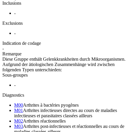
Inclusions
-
Exclusions
-
Indication de codage
-
Remarque
Diese Gruppe enthält Gelenkkrankheiten durch Mikroorganismen.
Aufgrund der ätiologischen Zusammenhänge wird zwischen
folgenden Typen unterschieden:
Sous-groupes
-
Diagnostics
M00
Arthrites à bactéries pyogènes
M01
Arthrites infectieuses directes au cours de maladies
infectieuses et parasitaires classées ailleurs
M02
Arthrites réactionnelles
M03
Arthrites post-infectieuses et réactionnelles au cours de
maladies classées ailleurs