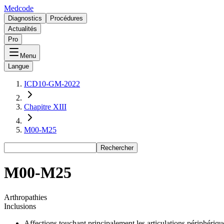
Medcode
Diagnostics
Procédures
Actualités
Pro
Menu
Langue
ICD10-GM-2022
Chapitre XIII
M00-M25
Rechercher
M00-M25
Arthropathies
Inclusions
Affections touchant principalement les articulations périphériq