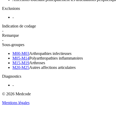
Exclusions
-
Indication de codage
-
Remarque
-
Sous-groupes
M00-M03
Arthropathies infectieuses
M05-M14
Polyarthropathies inflammatoires
M15-M19
Arthroses
M20-M25
Autres affections articulaires
Diagnostics
-
© 2026 Medcode
Mentions légales