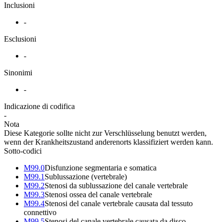
Inclusioni
-
Esclusioni
-
Sinonimi
-
Indicazione di codifica
-
Nota
Diese Kategorie sollte nicht zur Verschlüsselung benutzt werden,
wenn der Krankheitszustand anderenorts klassifiziert werden kann.
Sotto-codici
M99.0
Disfunzione segmentaria e somatica
M99.1
Sublussazione (vertebrale)
M99.2
Stenosi da sublussazione del canale vertebrale
M99.3
Stenosi ossea del canale vertebrale
M99.4
Stenosi del canale vertebrale causata dal tessuto
connettivo
M99.5
Stenosi del canale vertebrale causata da disco