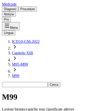
Medcode
Diagnosi
Procedure
Notizie
Pro
Menu
Lingua
ICD10-GM-2022
Capitolo XIII
M95-M99
M99
Cerca
M99
Lesioni biomeccaniche non classificate altrove